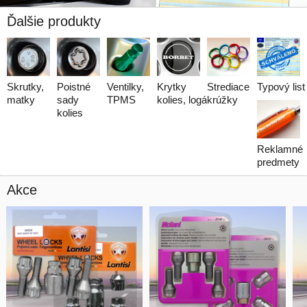
Ďalšie produkty
Skrutky,
Poistné
Ventilky,
Krytky
Strediace
Typový list
matky
sady
TPMS
kolies, logá
krúžky
kolies
Reklamné
predmety
Akce