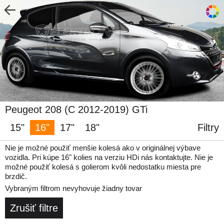
Peugeot 208 (C 2012-2019) GTi
15"
16"
17"
18"
Filtry
Nie je možné použiť menšie kolesá ako v originálnej výbave
vozidla. Pri kúpe 16" kolies na verziu HDi nás kontaktujte. Nie je
možné použiť kolesá s golierom kvôli nedostatku miesta pre
brzdič.
Vybraným filtrom nevyhovuje žiadny tovar
Zrušiť filtre