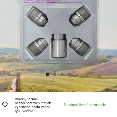
Vhodný rozmer
bezpečnostných matiek
Skladom! Ihneď na zaslanie
vyberieme podľa vášho
typu vozidla.