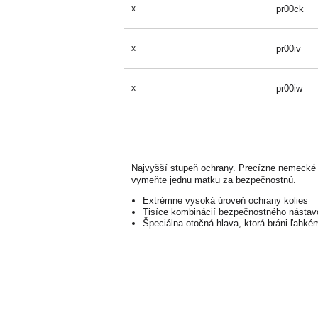
x
pr00ck
x
pr00iv
x
pr00iw
Najvyšší stupeň ochrany. Precízne nemecké 
vymeňte jednu matku za bezpečnostnú.
Extrémne vysoká úroveň ochrany kolies
Tisíce kombinácií bezpečnostného nástav
Špeciálna otočná hlava, ktorá bráni ľahké