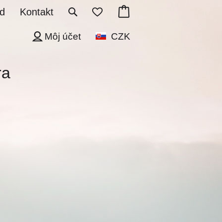
d
Kontakt
Môj účet
CZK
ra