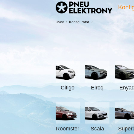
Konfig
Úvod
/
Konfigurátor
/
Citigo
Elroq
Enya
Roomster
Scala
Super