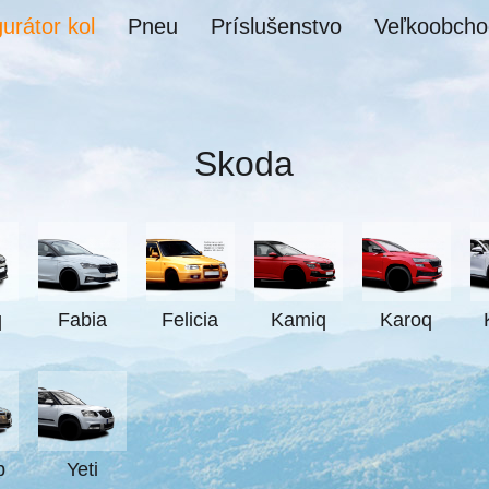
urátor kol
Pneu
Príslušenstvo
Veľkoobcho
Skoda
q
Fabia
Felicia
Kamiq
Karoq
b
Yeti