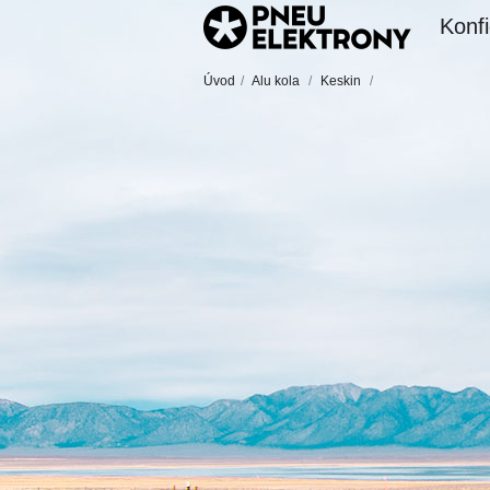
Konfi
Úvod
/
Alu kola
/
Keskin
/