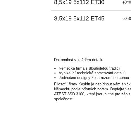
8,5x19 5x112 ET30
e0rr
8,5x19 5x112 ET45
e0rr
Dokonalost v každém detailu
Německá firma s dlouholetou tradicí
Vynikající technické zpracování detailů
Jedinečné designy kol s rozumnou cenou
Filosofií firmy Keskin je nabídnout vám špič
Německu podle přísných norem. Dopřejte va
ATEST 8SD 3100, které jsou nutné pro zápis 
společnosti.