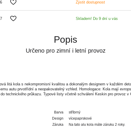
06
Zjistit dostupnost
07
Skladem! Do 9 dní u vás
Popis
Určeno pro zimní i letní provoz
ková litá kola s nekompromisní kvalitou a dokonalým designem v každém deta
šemu autu prvotřídní a neopakovatelný vzhled. Homologace: Kola mají evro
do technického průkazu. Typové listy včetně schválení Keskin pro provoz v 
Barva
stříbrný
Design
vícepaprskové
Záruka
Na tato alu kola máte záruku 2 roky.