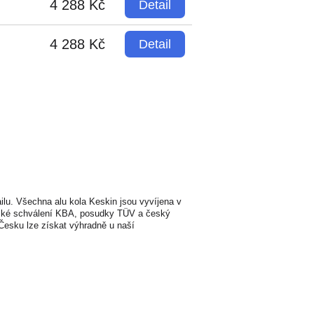
4 288 Kč
Detail
4 288 Kč
Detail
ilu. Všechna alu kola Keskin jsou vyvíjena v
pské schválení KBA, posudky TÜV a český
Česku lze získat výhradně u naší