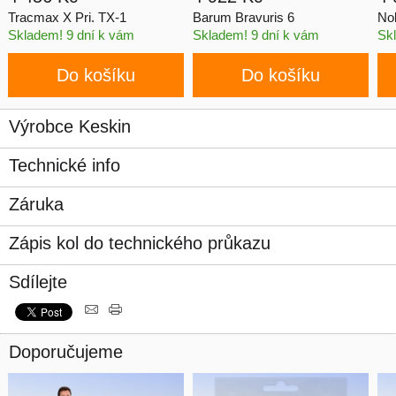
Tracmax X Pri. TX-1
Barum Bravuris 6
No
Skladem! 9 dní k vám
Skladem! 9 dní k vám
Sk
Do košíku
Do košíku
Výrobce Keskin
Technické info
Záruka
Zápis kol do technického průkazu
Sdílejte
Doporučujeme