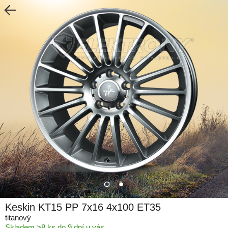
Keskin KT15 PP 7x16 4x100 ET35
titanový
Skladem >8 ks do 9 dní u vás