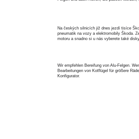
Na českých silnicích již dnes jezdí tisíce Š
pneumatik na vozy a elektromobily Škoda. Z
motoru a snadno si u nás vyberete také disk
Wir empfehlen Bereifung von Alu-Felgen. Wenn
Bearbeitungen von Kotflügel für größere Räder
Konfigurator.