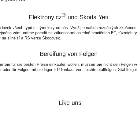
®
Elektrony.cz
und Skoda Yeti
kodovek všech typů s litými koly od nás. Využijte našich rozsáhlých zkušenos
ejména vám umíme poradit se záludnostmi ohledně hraničních ET, různých t
y na silnější a RS verze Škodovek.
Bereifung von Felgen
 Sie für die besten Preise einkaufen wollen, müssen Sie nicht den Felgen v
 oder für Felgen mit niedriger ET! Einkauf von Leichtmetallfelgen, Stahlfelg
Like uns