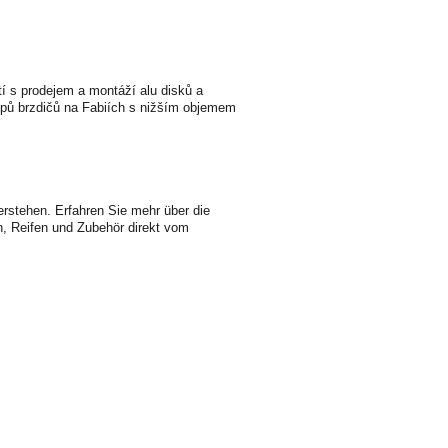
tí s prodejem a montáží alu disků a
ypů brzdičů na Fabiích s nižším objemem
erstehen. Erfahren Sie mehr über die
en, Reifen und Zubehör direkt vom