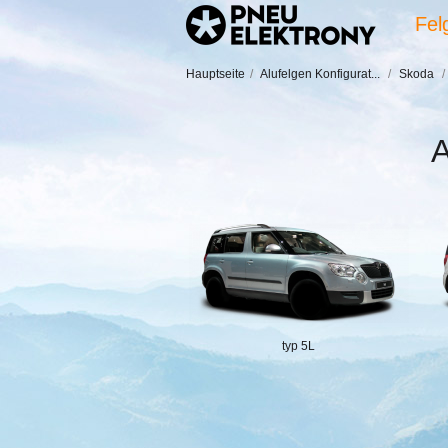
Fel
Hauptseite
/
Alufelgen Konfigurat...
/
Skoda
/
A
typ 5L