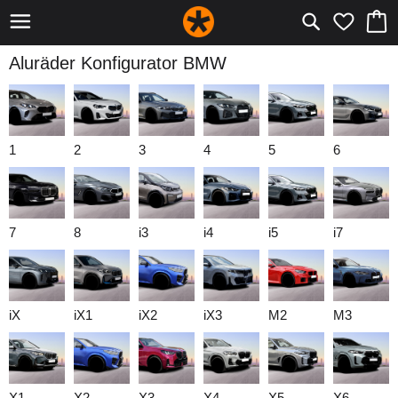
Aluräder Konfigurator BMW
1
2
3
4
5
6
7
8
i3
i4
i5
i7
iX
iX1
iX2
iX3
M2
M3
X1
X2
X3
X4
X5
X6