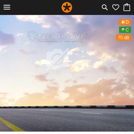
D
C
70 dB