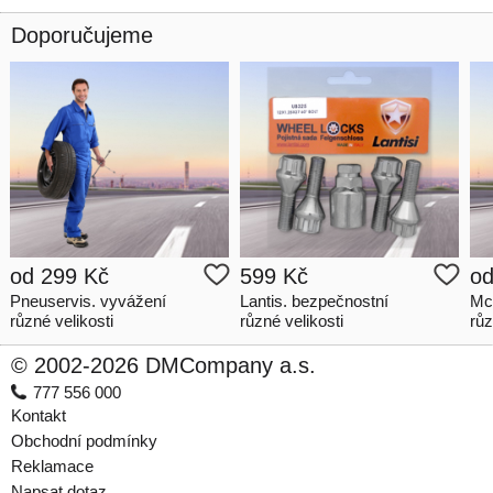
Doporučujeme
od
299 Kč
599 Kč
o
Pneuservis. vyvážení
Lantis. bezpečnostní
Mc
různé velikosti
různé velikosti
růz
© 2002-2026 DMCompany a.s.
777 556 000
Kontakt
Obchodní podmínky
Reklamace
Napsat dotaz