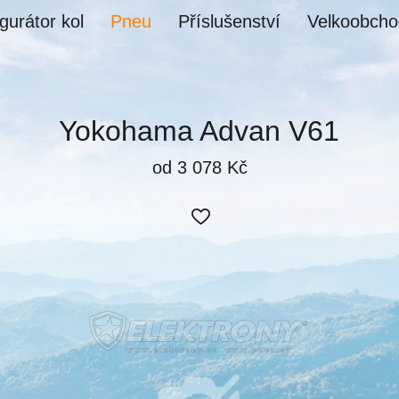
gurátor kol
Pneu
Příslušenství
Velkoobcho
Yokohama Advan V61
od 3 078 Kč