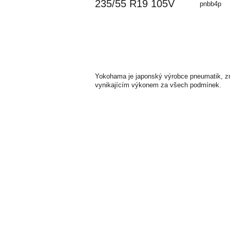
235/55 R19 105V
pnbb4p
Yokohama je japonský výrobce pneumatik, zná
vynikajícím výkonem za všech podmínek.