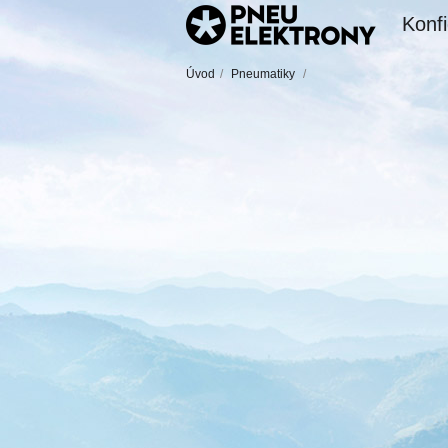
Konfi
Úvod
/
Pneumatiky
/