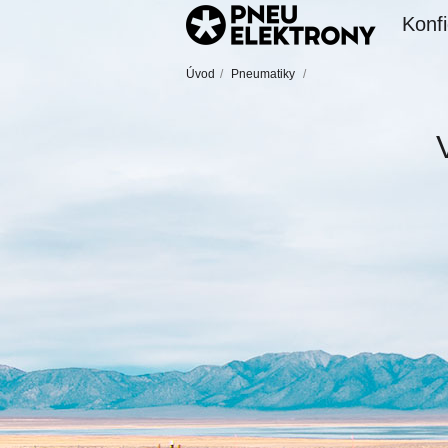
Konfi
Úvod
/
Pneumatiky
/