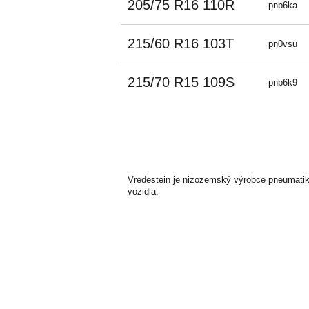
205/75 R16 110R
pnb6ka
215/60 R16 103T
pn0vsu
215/70 R15 109S
pnb6k9
Vredestein je nizozemský výrobce pneumatik
vozidla.