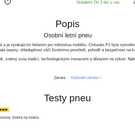
Skladem! Do 3 dní u vás
Popis
Osobní letní pneu
á a je vynikajícím řešením pro městskou mobilitu. Cinturato P1 byla vytvoře
vala úspory, ohleduplnost vůči životnímu prostředí, pohodlí a bezpečnost na
atik, známý svou tradicí, technologickými inovacemi a důrazem na výkon. Nab
Záruka
Doživotní záruka >
Testy pneu
ozovce. Dobrá na mokru.