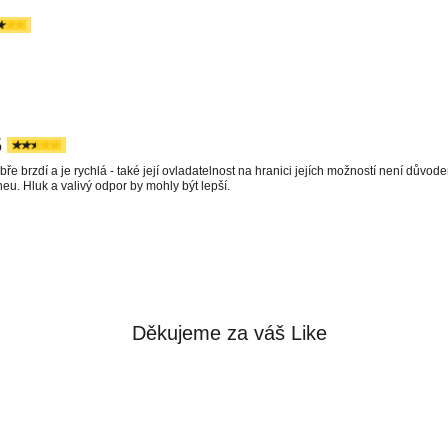
5
e brzdí a je rychlá - také její ovladatelnost na hranici jejích možností není d
eu. Hluk a valivý odpor by mohly být lepší.
Děkujeme za váš Like