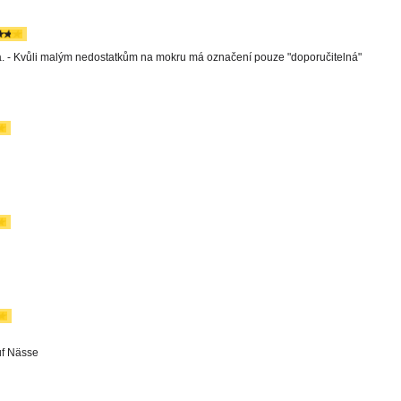
a. - Kvůli malým nedostatkům na mokru má označení pouze "doporučitelná"
uf Nässe