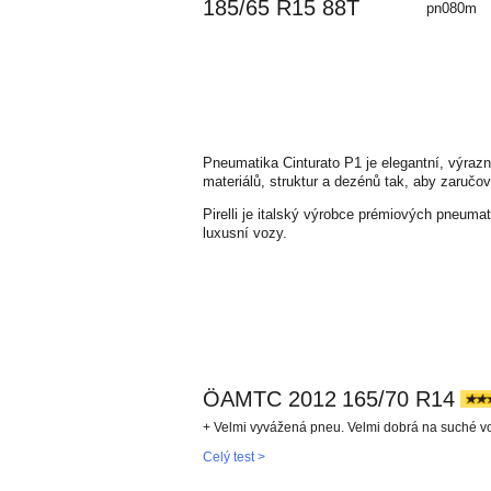
185/65 R15 88T
pn080m
Pneumatika Cinturato P1 je elegantní, výrazn
materiálů, struktur a dezénů tak, aby zaručo
Pirelli je italský výrobce prémiových pneum
luxusní vozy.
ÖAMTC 2012
165/70 R14
+ Velmi vyvážená pneu. Velmi dobrá na suché v
Celý test >