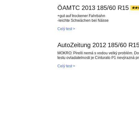
ÖAMTC 2013
185/60 R15
+gut auf trockener Fahrbahn
-leichte Schwächen bei Nässe
Celý test >
AutoZeitung 2012
185/60 R1
MOKRO: Pirelli nemá s vodou velký problém. Dobř
testu ovladatelnosti je Cinturato P1 nevýrazná pn
Celý test >