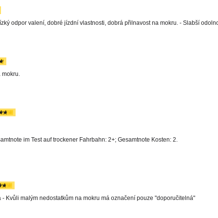
zký odpor valení, dobré jízdní vlastnosti, dobrá přilnavost na mokru. - Slabší odoln
 mokru.
amtnote im Test auf trockener Fahrbahn: 2+; Gesamtnote Kosten: 2.
a - Kvůli malým nedostatkům na mokru má označení pouze "doporučitelná"