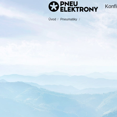
Konfi
Úvod
/
Pneumatiky
/