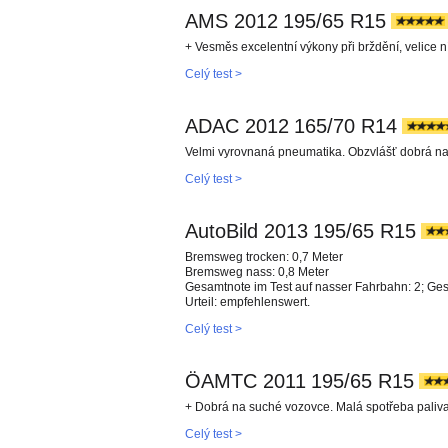
AMS 2012
195/65 R15
+ Vesměs excelentní výkony při brždění, velice ní
Celý test >
ADAC 2012
165/70 R14
Velmi vyrovnaná pneumatika. Obzvlášť dobrá na
Celý test >
AutoBild 2013
195/65 R15
Bremsweg trocken: 0,7 Meter
Bremsweg nass: 0,8 Meter
Gesamtnote im Test auf nasser Fahrbahn: 2; Ges
Urteil: empfehlenswert.
Celý test >
ÖAMTC 2011
195/65 R15
+ Dobrá na suché vozovce. Malá spotřeba paliv
Celý test >