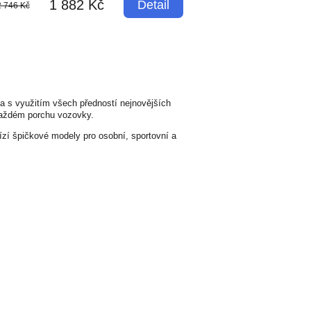
1 882 Kč
Detail
2 746 Kč
na s využitím všech předností nejnovějších
 každém porchu vozovky.
ízí špičkové modely pro osobní, sportovní a