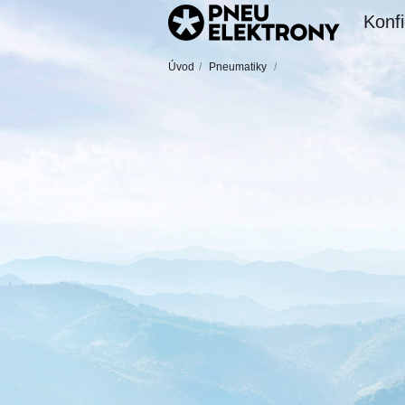
Konfi
Úvod
/
Pneumatiky
/