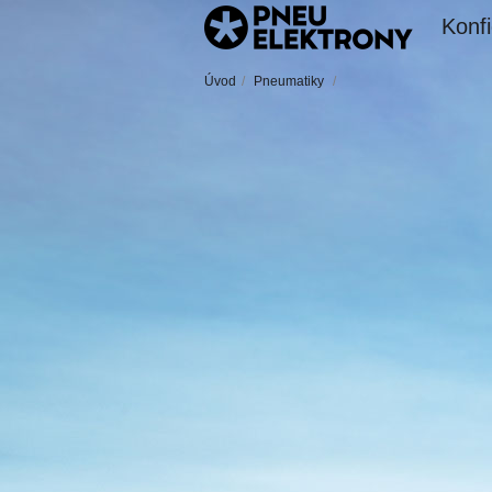
Konfi
Úvod
/
Pneumatiky
/