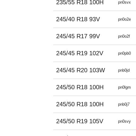
235/55 R18 100H
pn0svx
245/40 R18 93V
pn0o2e
245/45 R17 99V
pn0o2f
245/45 R19 102V
pn0pb0
245/45 R20 103W
pnb0jd
245/50 R18 100H
pn0lgm
245/50 R18 100H
pnb0j7
245/50 R19 105V
pn0svy