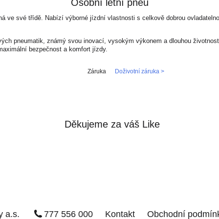
Osobní letní pneu
á ve své třídě. Nabízí výborné jízdní vlastnosti s celkově dobrou ovladatelno
ových pneumatik, známý svou inovací, vysokým výkonem a dlouhou životností
maximální bezpečnost a komfort jízdy.
Záruka
Doživotní záruka >
Děkujeme za váš Like
 a.s.
777 556 000
Kontakt
Obchodní podmín