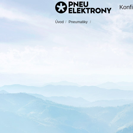
Konfi
Úvod
/
Pneumatiky
/