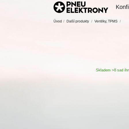
Konfi
Úvod
/
Další produkty
/
Ventilky, TPMS
/
Skladem >8 sad ihn