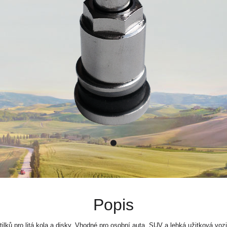
Popis
ilků pro litá kola a disky. Vhodné pro osobní auta, SUV a lehká užitková voz