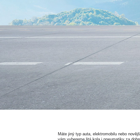
Máte jiný typ auta, elektromobilu nebo nověj
vám vybereme litá kola i pneumatiky za dobr