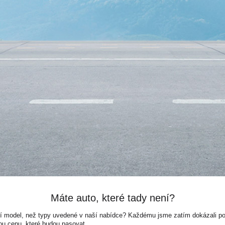
Máte auto, které tady není?
ší model, než typy uvedené v naší nabídce? Každému jsme zatím dokázali pora
ou cenu, které budou pasovat.