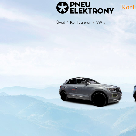
Konfi
Úvod
/
Konfigurátor
/
VW
/