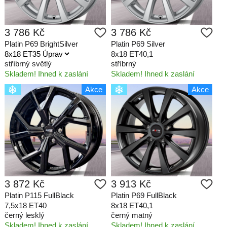
3 786 Kč
3 786 Kč
Platin P69 BrightSilver
Platin P69 Silver
8x18 ET40,1
stříbrný světlý
stříbrný
Skladem! Ihned k zaslání
Skladem! Ihned k zaslání
Akce
Akce
3 872 Kč
3 913 Kč
Platin P115 FullBlack
Platin P69 FullBlack
7,5x18 ET40
8x18 ET40,1
černý lesklý
černý matný
Skladem! Ihned k zaslání
Skladem! Ihned k zaslání