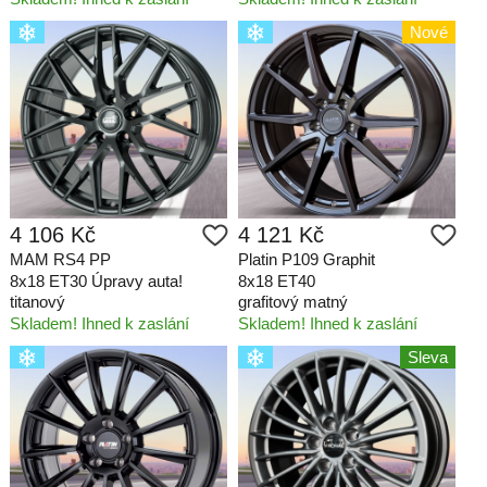
Nové
4 106 Kč
4 121 Kč
MAM RS4 PP
Platin P109 Graphit
8x18 ET30 Úpravy auta!
8x18 ET40
titanový
grafitový matný
Skladem! Ihned k zaslání
Skladem! Ihned k zaslání
Sleva