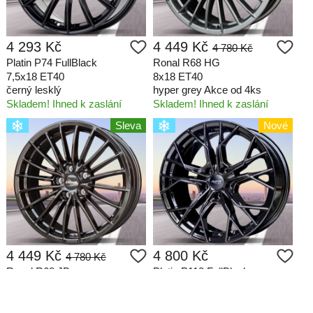
4 293 Kč
4 449 Kč
4 780 Kč
Platin P74 FullBlack
Ronal R68 HG
7,5x18 ET40
8x18 ET40
černý lesklý
hyper grey Akce od 4ks
Skladem! Ihned k zaslání
Skladem! Ihned k zaslání
Sleva
Nové
4 449 Kč
4 800 Kč
4 780 Kč
Ronal R68 JB
Platin P118 FullBlack
8x18 ET40
černý lesklý Akce od 4ks
černý lesklý
Skladem! Ihned k zaslání
Skladem! Ihned k zaslání