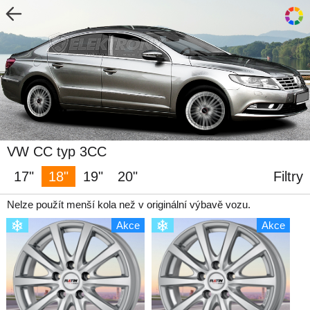
VW CC typ 3CC
17"
18"
19"
20"
Filtry
Nelze použít menší kola než v originální výbavě vozu.
Akce
Akce