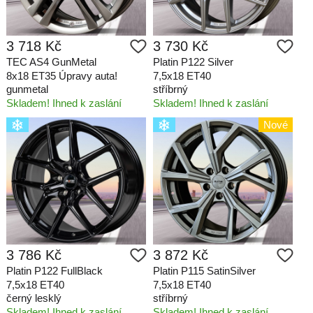
3 718 Kč
3 730 Kč
TEC AS4 GunMetal
Platin P122 Silver
8x18 ET35 Úpravy auta!
7,5x18 ET40
gunmetal
stříbrný
Skladem! Ihned k zaslání
Skladem! Ihned k zaslání
Nové
3 786 Kč
3 872 Kč
Platin P122 FullBlack
Platin P115 SatinSilver
7,5x18 ET40
7,5x18 ET40
černý lesklý
stříbrný
Skladem! Ihned k zaslání
Skladem! Ihned k zaslání