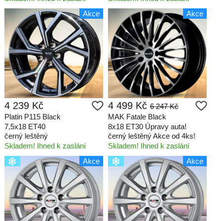
Akce
Akce
4 239 Kč
4 499 Kč
6 247 Kč
Platin P115 Black
MAK Fatale Black
7,5x18 ET40
8x18 ET30 Úpravy auta!
černý leštěný
černý leštěný Akce od 4ks!
Skladem! Ihned k zaslání
Skladem! Ihned k zaslání
Akce
Akce