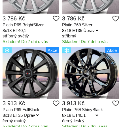
3 786 Kč
3 786 Kč
Platin P69 BrightSilver
Platin P69 Silver
8x18 ET40,1
stříbrný světlý
stříbrný
Skladem! Do 7 dní u vás
Skladem! Do 7 dní u vás
Akce
Akce
3 913 Kč
3 913 Kč
Platin P69 FullBlack
Platin P69 ShinyBlack
černý matný
černý lesklý
Skladem! Do 7 dní u vás
Skladem! Do 7 dní u vás