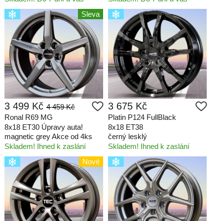
Sleva
3 499 Kč
3 675 Kč
4 459 Kč
Ronal R69 MG
Platin P124 FullBlack
8x18 ET30 Úpravy auta!
8x18 ET38
magnetic grey Akce od 4ks
černý lesklý
Skladem! Ihned k zaslání
Skladem! Ihned k zaslání
Nové