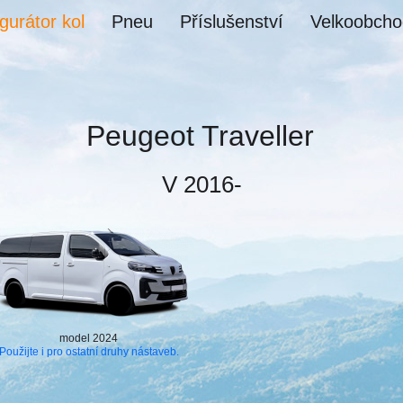
gurátor kol
Pneu
Příslušenství
Velkoobcho
Peugeot Traveller
V 2016-
model 2024
Použijte i pro ostatní druhy nástaveb.