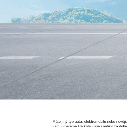
Máte jiný typ auta, elektromobilu nebo nověj
vám vybereme litá kola i pneumatiky za dobr