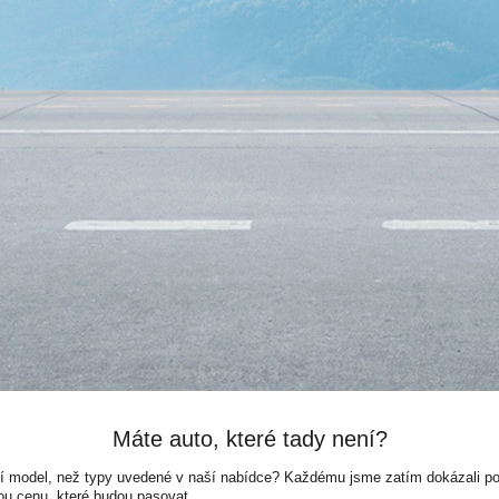
Máte auto, které tady není?
ší model, než typy uvedené v naší nabídce? Každému jsme zatím dokázali pora
ou cenu, které budou pasovat.