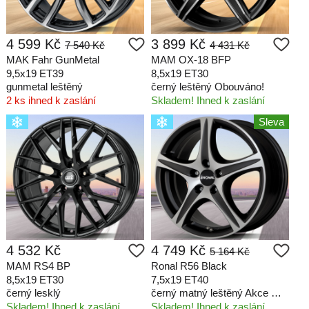
4 599 Kč
3 899 Kč
7 540 Kč
4 431 Kč
MAK Fahr GunMetal
MAM OX-18 BFP
9,5x19 ET39
8,5x19 ET30
gunmetal leštěný
černý leštěný Obouváno!
2 ks ihned k zaslání
Skladem! Ihned k zaslání
Sleva
4 532 Kč
4 749 Kč
5 164 Kč
MAM RS4 BP
Ronal R56 Black
8,5x19 ET30
7,5x19 ET40
černý lesklý
černý matný leštěný Akce od 4ks
Skladem! Ihned k zaslání
Skladem! Ihned k zaslání