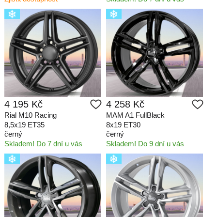
4 195 Kč
4 258 Kč
Rial M10 Racing
MAM A1 FullBlack
8,5x19 ET35
8x19 ET30
černý
černý
Skladem! Do 7 dní u vás
Skladem! Do 9 dní u vás