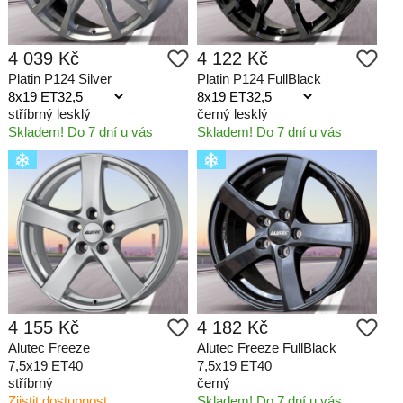
4 039 Kč
4 122 Kč
Platin P124 Silver
Platin P124 FullBlack
stříbrný lesklý
černý lesklý
Skladem! Do 7 dní u vás
Skladem! Do 7 dní u vás
4 155 Kč
4 182 Kč
Alutec Freeze
Alutec Freeze FullBlack
7,5x19 ET40
7,5x19 ET40
stříbrný
černý
Zjistit dostupnost
Skladem! Do 7 dní u vás