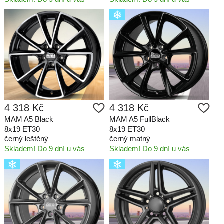
4 318 Kč
4 318 Kč
MAM A5 Black
MAM A5 FullBlack
8x19 ET30
8x19 ET30
černý leštěný
černý matný
Skladem! Do 9 dní u vás
Skladem! Do 9 dní u vás