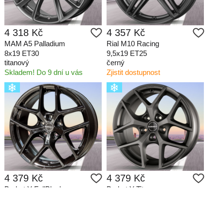
4 318 Kč
4 357 Kč
MAM A5 Palladium
Rial M10 Racing
8x19 ET30
9,5x19 ET25
titanový
černý
Skladem! Do 9 dní u vás
Zjistit dostupnost
4 379 Kč
4 379 Kč
Borbet Y FullBlack
Borbet Y Titan
černý lesklý
titanově matný
2 ks do 5 dní u vás
Skladem! Do 5 dní u vás