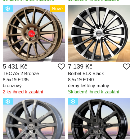
Nové
5 431 Kč
7 139 Kč
TEC AS 2 Bronze
Borbet BLX Black
8,5x19 ET35
8,5x19 ET40
bronzový
černý leštěný matný
2 ks ihned k zaslání
Skladem! Ihned k zaslání