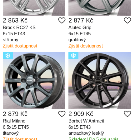
2 863 Kč
2 877 Kč
Brock RC27 KS
Alutec Grip
6x15 ET43
6x15 ET45
stříbrný
grafitový
Zjistit dostupnost
Zjistit dostupnost
2 879 Kč
2 909 Kč
Rial Milano
Borbet W Antracit
6,5x15 ET45
6x15 ET43
titanový
antracitový lesklý
Zjistit dostupnost
Skladem! Do 5 dní u vás