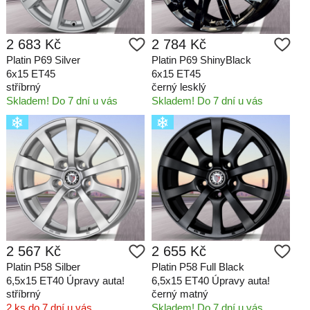
2 683 Kč
2 784 Kč
Platin P69 Silver
Platin P69 ShinyBlack
6x15 ET45
6x15 ET45
stříbrný
černý lesklý
Skladem! Do 7 dní u vás
Skladem! Do 7 dní u vás
2 567 Kč
2 655 Kč
Platin P58 Silber
Platin P58 Full Black
6,5x15 ET40 Úpravy auta!
6,5x15 ET40 Úpravy auta!
stříbrný
černý matný
2 ks do 7 dní u vás
Skladem! Do 7 dní u vás