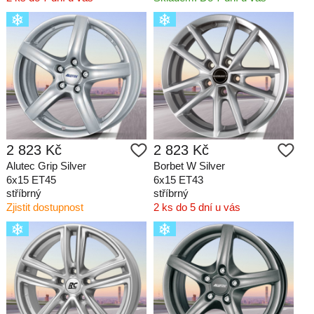
2 823 Kč
2 823 Kč
Alutec Grip Silver
Borbet W Silver
6x15 ET45
6x15 ET43
stříbrný
stříbrný
Zjistit dostupnost
2 ks do 5 dní u vás