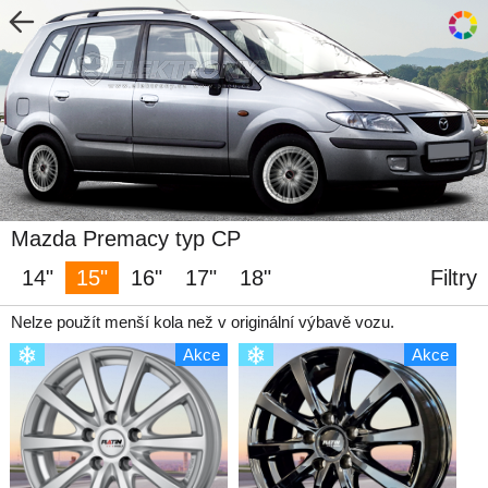
Mazda Premacy typ CP
14"
15"
16"
17"
18"
Filtry
Nelze použít menší kola než v originální výbavě vozu.
Akce
Akce