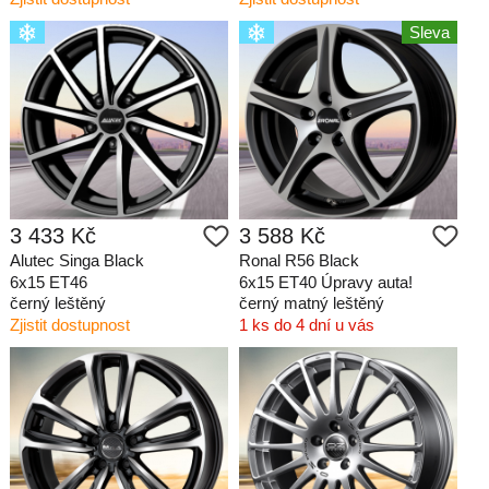
Sleva
3 433 Kč
3 588 Kč
Alutec Singa Black
Ronal R56 Black
6x15 ET46
6x15 ET40 Úpravy auta!
černý leštěný
černý matný leštěný
Zjistit dostupnost
1 ks do 4 dní u vás