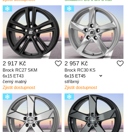
2 917 Kč
2 957 Kč
Brock RC27 SKM
Brock RC30 KS
6x15 ET43
černý matný
stříbrný
Zjistit dostupnost
Zjistit dostupnost