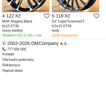
4 122 Kč
5 118 Kč
MAK Magma Black
OZ SuperTurismoGT
6x15 ET45
6,5x15 ET45
černý leštěný
šedý
Skladem! Do 12 dní u vás
Zjistit dostupnost
© 2002-2026 DMCompany a.s.
777 556 000
Kontakt
Obchodní podmínky
Reklamace
Napsat dotaz