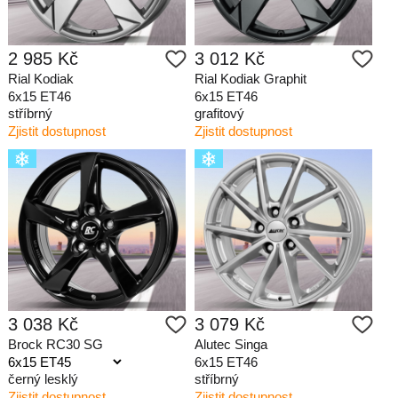
2 985 Kč
3 012 Kč
Rial Kodiak
Rial Kodiak Graphit
6x15 ET46
6x15 ET46
stříbrný
grafitový
Zjistit dostupnost
Zjistit dostupnost
3 038 Kč
3 079 Kč
Brock RC30 SG
Alutec Singa
6x15 ET46
černý lesklý
stříbrný
Zjistit dostupnost
Zjistit dostupnost