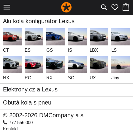
Alu kola konfigurátor Lexus
CT
ES
GS
IS
LBX
LS
NX
RC
RX
SC
UX
Jiný
Elektrony.cz a Lexus
Obutá kola s pneu
© 2002-2026 DMCompany a.s.
777 556 000
Kontakt