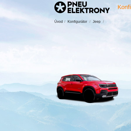
Konfi
Úvod
/
Konfigurátor
/
Jeep
/