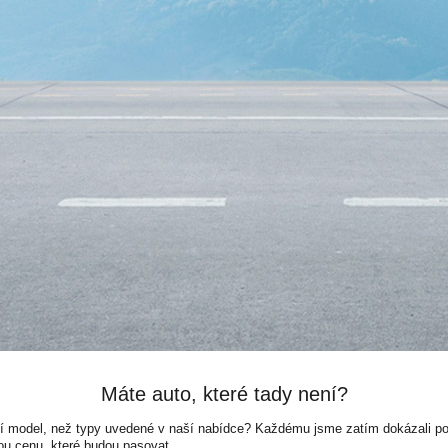
Máte auto, které tady není?
ší model, než typy uvedené v naší nabídce? Každému jsme zatím dokázali pora
ou cenu, které budou pasovat.