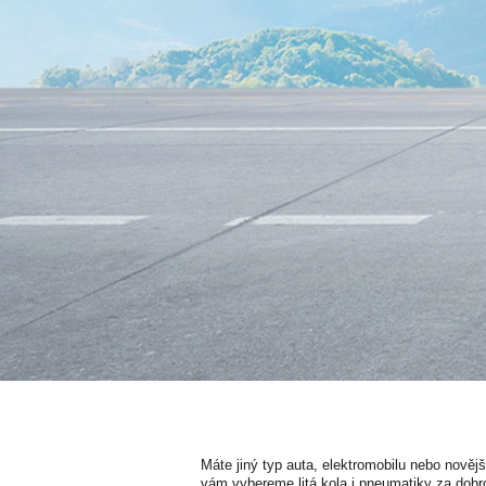
Máte jiný typ auta, elektromobilu nebo nověj
vám vybereme litá kola i pneumatiky za dobr