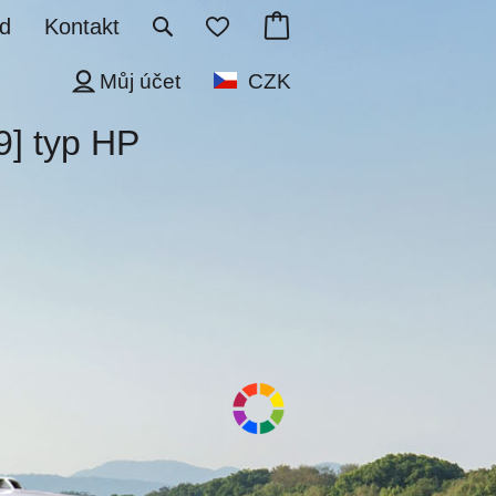
d
Kontakt
Můj účet
CZK
9] typ HP