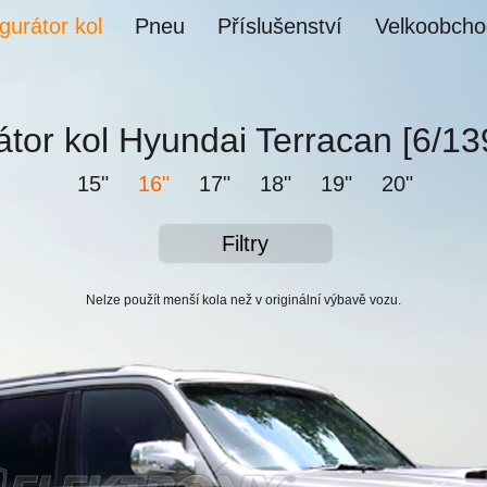
gurátor kol
Pneu
Příslušenství
Velkoobcho
átor kol Hyundai Terracan [6/13
15"
16"
17"
18"
19"
20"
Filtry
Nelze použít menší kola než v originální výbavě vozu.