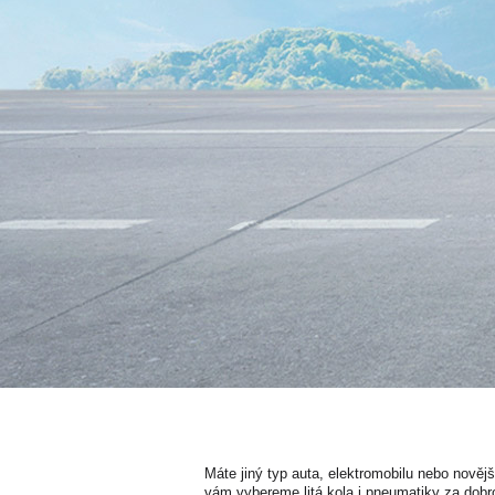
Máte jiný typ auta, elektromobilu nebo nověj
vám vybereme litá kola i pneumatiky za dobr