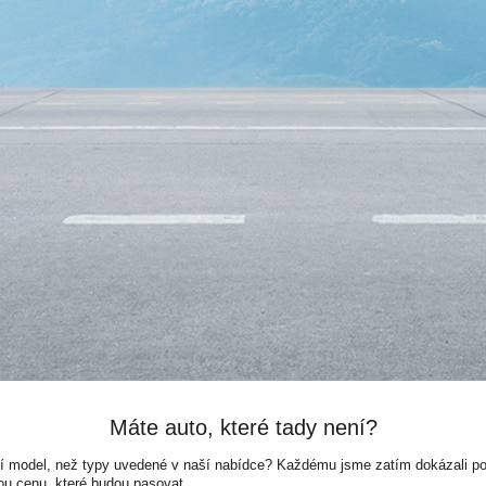
Máte auto, které tady není?
ší model, než typy uvedené v naší nabídce? Každému jsme zatím dokázali pora
ou cenu, které budou pasovat.