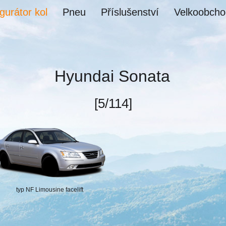
gurátor kol
Pneu
Příslušenství
Velkoobcho
Hyundai Sonata
[5/114]
typ NF Limousine facelift