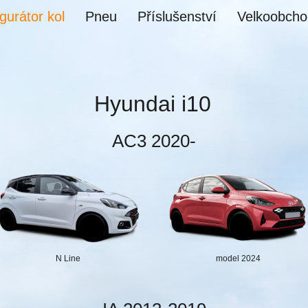
gurátor kol
Pneu
Příslušenství
Velkoobcho
Hyundai i10
AC3 2020-
N Line
model 2024