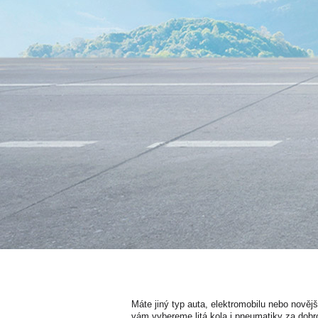
Máte jiný typ auta, elektromobilu nebo nověj
vám vybereme litá kola i pneumatiky za dobr