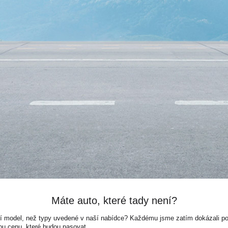
Máte auto, které tady není?
ší model, než typy uvedené v naší nabídce? Každému jsme zatím dokázali pora
ou cenu, které budou pasovat.