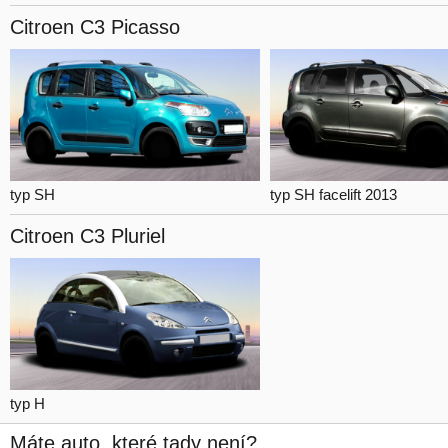
Citroen C3
Picasso
typ SH
typ SH facelift 2013
Citroen C3
Pluriel
typ H
Máte auto, které tady není?