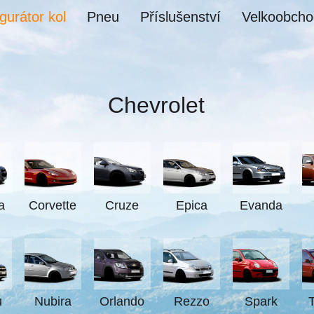
gurátor kol
Pneu
Příslušenství
Velkoobcho
Chevrolet
a
Corvette
Cruze
Epica
Evanda
u
Nubira
Orlando
Rezzo
Spark