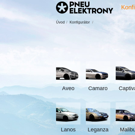
Konfi
Úvod
/
Konfigurátor
/
Aveo
Camaro
Captiv
Lanos
Leganza
Malib