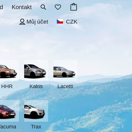
d
Kontakt
Můj účet
CZK
HHR
Kalos
Lacetti
Tacuma
Trax