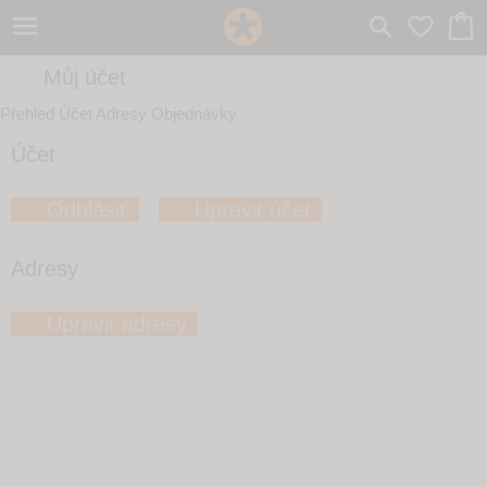
Můj účet
Přehled
Účet
Adresy
Objednávky
Účet
Odhlásiť
Upravit účet
Adresy
Upravit adresy