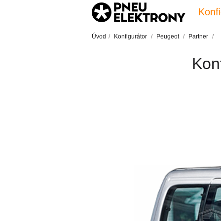
Konfi
Úvod
/
Konfigurátor
/
Peugeot
/
Partner
/
Konf