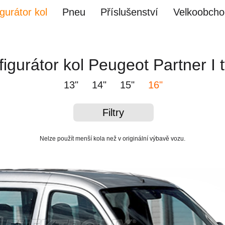
gurátor kol
Pneu
Příslušenství
Velkoobcho
igurátor kol Peugeot Partner I 
13"
14"
15"
16"
Filtry
Nelze použít menší kola než v originální výbavě vozu.