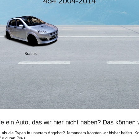
454 2004-2014
Brabus
e ein Auto, das wir hier nicht haben? Das können w
 als die Typen in unserem Angebot? Jemandem könnten wir bisher helfen. Kon
ür guten Preis.